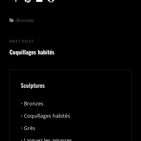
Categories
Bronzes
Navigation
NEXT POST
Next
de
Coquillages habités
Post
l’article
Sculptures
•
Bronzes
•
Coquillages habités
•
Grès
•
Larguez les amarres