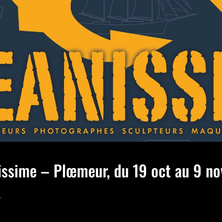
issime – Plœmeur, du 19 oct au 9 n
r