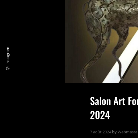
instagram
Salon Art Fo
2024
7 août 2024
by
Webmaste