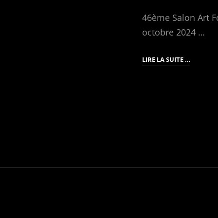
46ème Salon Art Fo
octobre 2024 …
SALON
LIRE LA SUITE …
ART
FORMES
ET
COULEU
–
CHARTRE
DU
4
AU
13
OCTOBR
2024