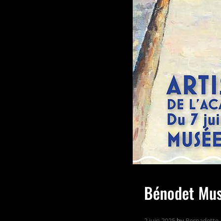
Bénodet Mus
2 juin 2025
by
Bernadette