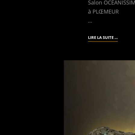
Salon OCÉANISSIME
à PLŒMEUR
…
SALON
LIRE LA SUITE …
OCÉANIS
–
PLŒMEU
DU
19
OCT
AU
9
NOV
2024